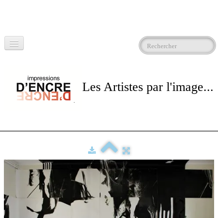
Accueil
Impression d'Encre - Who we are
Les Artistes par l'image...
Artistes
▼
Exposition/Exhibitions
Videos
Contact