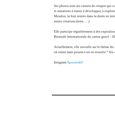
Ses photos sont ses carnets de croquis qui con
et situations à traiter à développer, à exploi
Meudon, la font rentrer dans la durée en in
autres créations (terre, …).
Elle participe régulièrement à des expositio
Biennale Internationale du carton gravé - 20
Actuellement, elle travaille sur le thème du
où entrer mais pourra-t-on en ressortir ? Je
Intagram
Apoustiak9